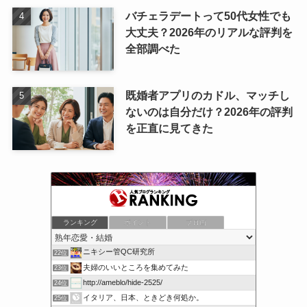
バチェラデートって50代女性でも
大丈夫？2026年のリアルな評判を
全部調べた
既婚者アプリのカドル、マッチし
ないのは自分だけ？2026年の評判
を正直に見てきた
「実録」リアル・ビューティフル・ライフ
ランキング
ポイント
ブロ画
20位
ドピュッと速報
21位
ニキシー管QC研究所
22位
夫婦のいいところを集めてみた
23位
http://ameblo/hide-2525/
24位
イタリア、日本、ときどき何処か。
25位