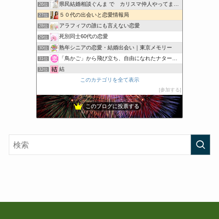
県民結婚相談ぐんま で カリスマ仲人やってます！
26位
５０代の出会いと恋愛情報局
27位
アラフィフの誰にも言えない恋愛
28位
死別同士60代の恋愛
29位
熟年シニアの恋愛・結婚出会い｜東京メモリー
30位
「鳥かご」から飛び立ち、自由になれたナターシャの愛のブログ
31位
結
32位
このカテゴリを全て表示
中高年のブライダルとは!
33位
参加する
大人の女性 美的ダイエット＆ライフ
34位
このブログに投票する