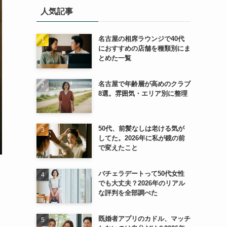
人気記事
名古屋の相席ラウンジで40代
におすすめの店舗を種類別にま
とめた一覧
名古屋で年齢層が高めのクラブ
8選。雰囲気・エリア別に整理
50代、前髪なしは老ける気が
してた。2026年に私が鏡の前
で変えたこと
バチェラデートって50代女性
でも大丈夫？2026年のリアル
な評判を全部調べた
既婚者アプリのカドル、マッチ