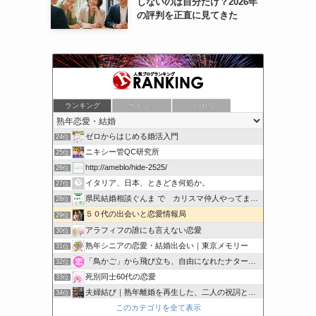
しないのは自分だけ？2026年
の評判を正直に見てきた
「実録」リアル・ビューティフル・ライフ
ランキング
ポイント
ブロ画
22位
ドピュッと速報
23位
ゼロからはじめる婚活入門
24位
ニキシー管QC研究所
25位
http://ameblo/hide-2525/
26位
イタリア、日本、ときどき何処か。
27位
県民結婚相談ぐんま で カリスマ仲人やってます！
28位
５０代の出会いと恋愛情報局
29位
アラフィフの誰にも言えない恋愛
30位
熟年シニアの恋愛・結婚出会い｜東京メモリー
31位
「鳥かご」から飛び立ち、自由になれたナターシャの愛のブログ
32位
死別同士60代の恋愛
33位
夫婦結び｜熟年離婚を再生した、二人の祝詞と神事
34位
このカテゴリを全て表示
70代におすすめの出会いの場所15選！
35位