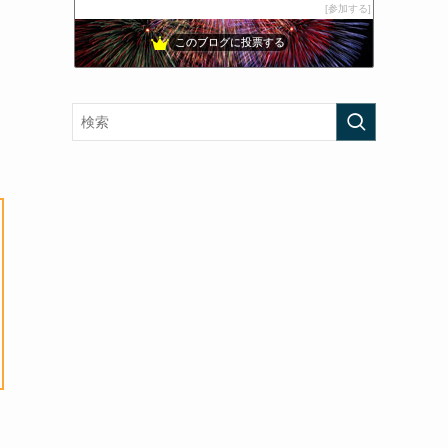
参加する
結
36位
このブログに投票する