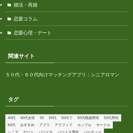
婚活・再婚
恋愛コラム
恋愛心理・デート
関連サイト
５０代・６０代向けマッチングアプリ：シニアロマン
タグ
40代
40代女性
50
50代
50代で
50代既婚男性
50代男性
60代
おすすめ
アプリ
アラフィフ
カップル
サークル
シニア
デート
バツイチ
バツイチ男性
パーティー