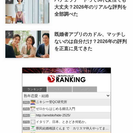
大丈夫？2026年のリアルな評判を
全部調べた
既婚者アプリのカドル、マッチし
ないのは自分だけ？2026年の評判
を正直に見てきた
「実録」リアル・ビューティフル・ライフ
ランキング
ポイント
ブロ画
22位
ドピュッと速報
23位
ニキシー管QC研究所
24位
ゼロからはじめる婚活入門
25位
http://ameblo/hide-2525/
26位
イタリア、日本、ときどき何処か。
27位
県民結婚相談ぐんま で カリスマ仲人やってます！
28位