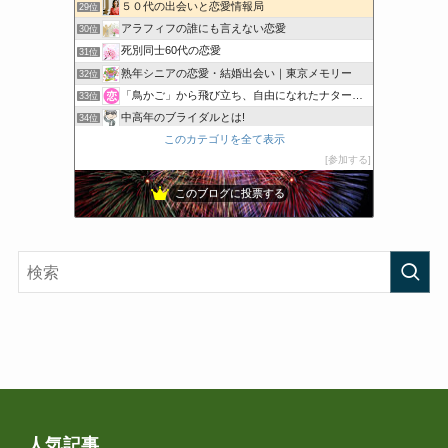
５０代の出会いと恋愛情報局
29位
アラフィフの誰にも言えない恋愛
30位
死別同士60代の恋愛
31位
熟年シニアの恋愛・結婚出会い｜東京メモリー
32位
「鳥かご」から飛び立ち、自由になれたナターシャの愛のブログ
33位
中高年のブライダルとは!
34位
このカテゴリを全て表示
結
35位
参加する
夫婦結び｜熟年離婚を再生した、二人の祝詞と神事
36位
このブログに投票する
人気記事